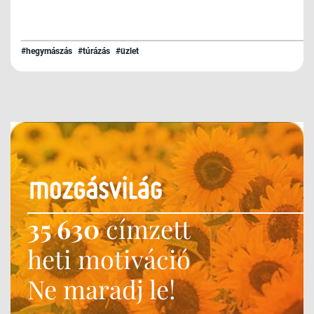
#hegymászás
#túrázás
#üzlet
35 630
címzett
heti motiváció
Ne maradj le!