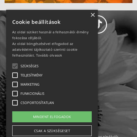
×
Cookie beállítások
Az oldal sütiket használ a felhasználói élmény
fokozása céljából.
Az oldal böngészésével elfogadod az
Adatvédelem
adatvédelmi tájékoztató szerinti cookie
felhasználást.
Tovább olvasok
Állásajánlatok
SZÜKSÉGES
TELJESÍTMÉNY
Impresszum-kapcsolat
MARKETING
Jogi nyilatkozat
FUNKCIONÁLIS
CSOPORTOSÍTATLAN
Rólunk
MINDENT ELFOGADOK
English
CSAK A SZÜKSÉGESET