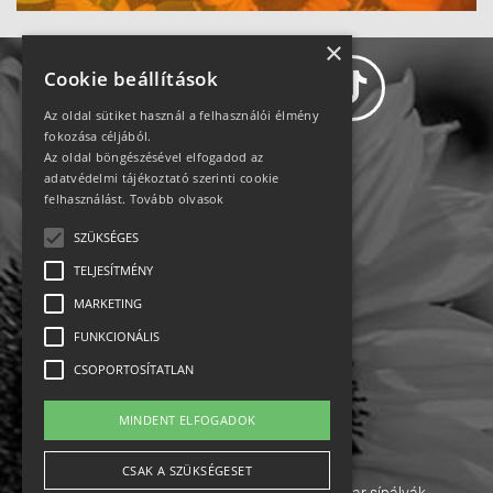
×
Cookie beállítások
Az oldal sütiket használ a felhasználói élmény
fokozása céljából.
Az oldal böngészésével elfogadod az
Adatvédelem
adatvédelmi tájékoztató szerinti cookie
felhasználást.
Tovább olvasok
Állásajánlatok
SZÜKSÉGES
TELJESÍTMÉNY
Impresszum-kapcsolat
MARKETING
Jogi nyilatkozat
FUNKCIONÁLIS
CSOPORTOSÍTATLAN
Rólunk
MINDENT ELFOGADOK
English
CSAK A SZÜKSÉGESET