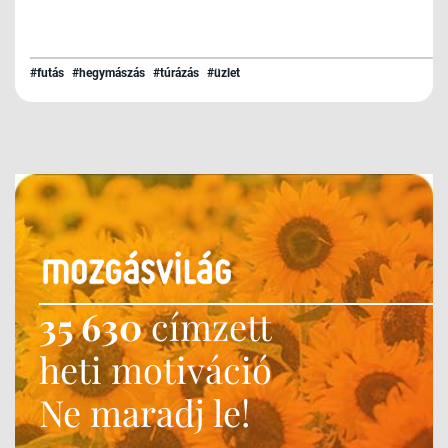
#futás
#hegymászás
#túrázás
#üzlet
35 630
címzett
heti motiváció
Ne maradj le!