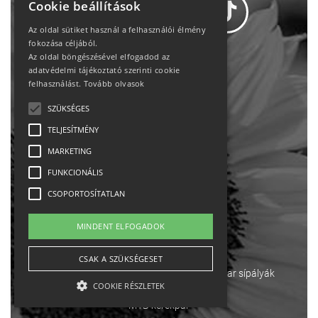
Cookie beállítások
Az oldal sütiket használ a felhasználói élmény
fokozása céljából.
Az oldal böngészésével elfogadod az
Adatvédelem
adatvédelmi tájékoztató szerinti cookie
felhasználást.
Tovább olvasok
Állásajánlatok
SZÜKSÉGES
TELJESÍTMÉNY
Impresszum-kapcsolat
MARKETING
Jogi nyilatkozat
FUNKCIONÁLIS
CSOPORTOSÍTATLAN
Rólunk
MINDENT ELFOGADOK
English
CSAK A SZÜKSÉGESET
Ebike
Osztrák sípályák
Magyar sípályák
COOKIE RÉSZLETEK
MTB kerékpár