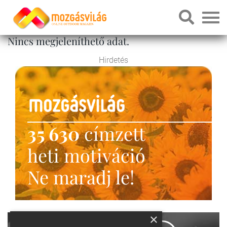
Nincs megjeleníthető adat.
Hirdetés
35 630
címzett
heti motiváció
Ne maradj le!
×