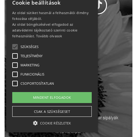
Cookie beállítások
Az oldal sütiket használ a felhasználói élmény
fokozása céljából.
Az oldal böngészésével elfogadod az
Adatvédelem
adatvédelmi tájékoztató szerinti cookie
felhasználást.
Tovább olvasok
Állásajánlatok
SZÜKSÉGES
TELJESÍTMÉNY
Impresszum-kapcsolat
MARKETING
Jogi nyilatkozat
FUNKCIONÁLIS
CSOPORTOSÍTATLAN
Rólunk
MINDENT ELFOGADOK
English
CSAK A SZÜKSÉGESET
Ebike
Osztrák sípályák
Magyar sípályák
COOKIE RÉSZLETEK
MTB kerékpár