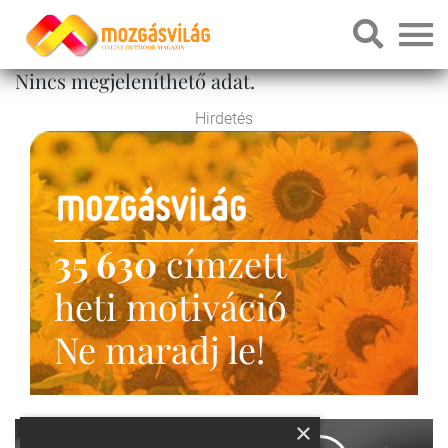
Nincs megjeleníthető adat.
Hirdetés
35 630
címzett
heti motiváció
Ne maradj le!
×