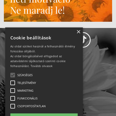
Ne maradj le!
×
Cookie beállítások
Az oldal sütiket használ a felhasználói élmény
fokozása céljából.
Az oldal böngészésével elfogadod az
Adatvédelem
adatvédelmi tájékoztató szerinti cookie
felhasználást.
Tovább olvasok
Állásajánlatok
SZÜKSÉGES
TELJESÍTMÉNY
Impresszum-kapcsolat
MARKETING
Jogi nyilatkozat
FUNKCIONÁLIS
CSOPORTOSÍTATLAN
Rólunk