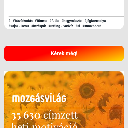
#
#búvárkodás
#fitness
#futás
#hegymászás
#jégkorcsolya
#kajak - kenu
#kerékpár
#rafting - vadvíz
#sí
#snowboard
#surf - kitesurf
#szerviz
#triatlon
#túrázás
#úszás
Kérek még!
35 630
címzett
heti motiváció