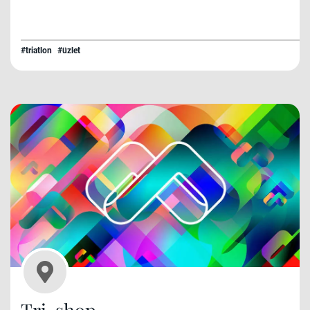
#triatlon
#üzlet
Tri-shop