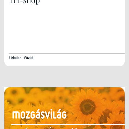
#triatlon
#üzlet