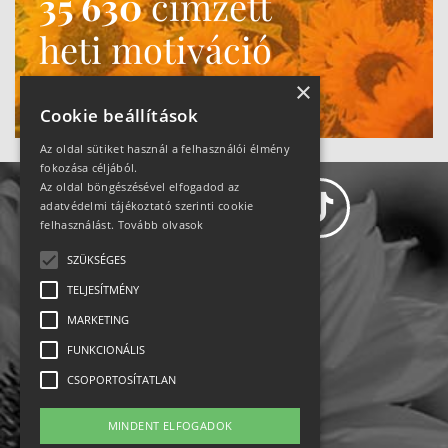
35 630
címzett
heti motiváció
Ne maradj le!
×
Cookie beállítások
Az oldal sütiket használ a felhasználói élmény
fokozása céljából.
Az oldal böngészésével elfogadod az
adatvédelmi tájékoztató szerinti cookie
felhasználást.
Tovább olvasok
SZÜKSÉGES
Adatvédelem
TELJESÍTMÉNY
MARKETING
Állásajánlatok
FUNKCIONÁLIS
Impresszum-kapcsolat
CSOPORTOSÍTATLAN
Jogi nyilatkozat
MINDENT ELFOGADOK