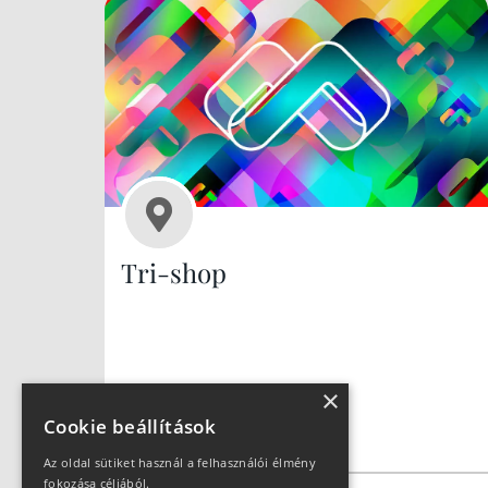
Tri-shop
×
Cookie beállítások
Az oldal sütiket használ a felhasználói élmény
fokozása céljából.