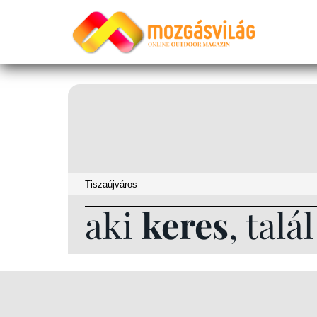
aki
keres
, talá