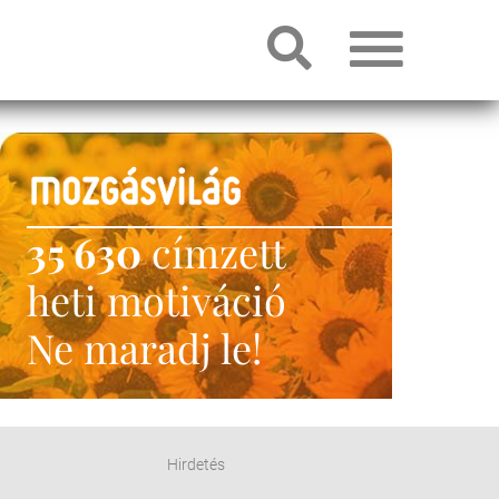
35 630
címzett
heti motiváció
Ne maradj le!
Hirdetés