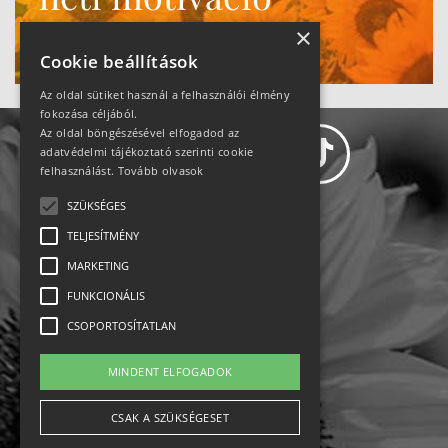
Ne maradj le!
×
Cookie beállítások
Az oldal sütiket használ a felhasználói élmény
fokozása céljából.
Az oldal böngészésével elfogadod az
adatvédelmi tájékoztató szerinti cookie
felhasználást.
Tovább olvasok
SZÜKSÉGES
Adatvédelem
TELJESÍTMÉNY
MARKETING
Állásajánlatok
FUNKCIONÁLIS
Impresszum-kapcsolat
CSOPORTOSÍTATLAN
Jogi nyilatkozat
MINDENT ELFOGADOK
Rólunk
CSAK A SZÜKSÉGESET