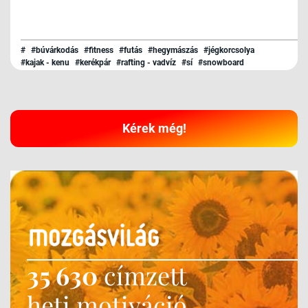
#
#búvárkodás
#fitness
#futás
#hegymászás
#jégkorcsolya
#kajak - kenu
#kerékpár
#rafting - vadvíz
#sí
#snowboard
#surf - kitesurf
#szerviz
#triatlon
#túrázás
#úszás
Kérek még!
35 630
címzett
heti motiváció