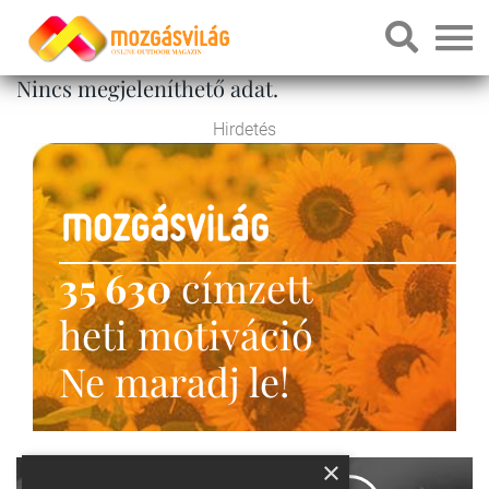
Nincs megjeleníthető adat.
Hirdetés
35 630
címzett
heti motiváció
Ne maradj le!
×