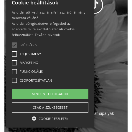
Cookie beállítások
Az oldal sütiket használ a felhasználói élmény
fokozása céljából.
Az oldal böngészésével elfogadod az
Adatvédelem
adatvédelmi tájékoztató szerinti cookie
felhasználást.
Tovább olvasok
Állásajánlatok
SZÜKSÉGES
TELJESÍTMÉNY
Impresszum-kapcsolat
MARKETING
Jogi nyilatkozat
FUNKCIONÁLIS
CSOPORTOSÍTATLAN
Rólunk
MINDENT ELFOGADOK
English
CSAK A SZÜKSÉGESET
Ebike
Osztrák sípályák
Magyar sípályák
COOKIE RÉSZLETEK
MTB kerékpár