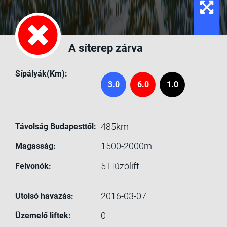
A síterep zárva
Sípályák(Km):
3.0
6.0
1.0
485km
Távolság Budapesttől:
1500-2000m
Magasság:
5
Húzólift
Felvonók:
2016-03-07
Utolsó havazás:
0
Üzemelő liftek: