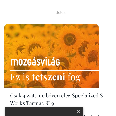
Hirdetés
Ez is
tetszeni
fog
Csak 4 watt, de bőven elég Specialized S-
Works Tarmac SL9
×