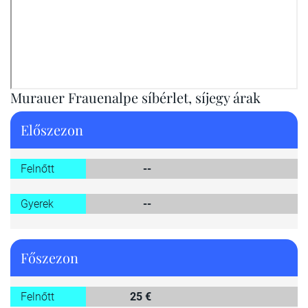
Murauer Frauenalpe síbérlet, síjegy árak
Előszezon
Felnőtt
--
Gyerek
--
Főszezon
Felnőtt
25 €