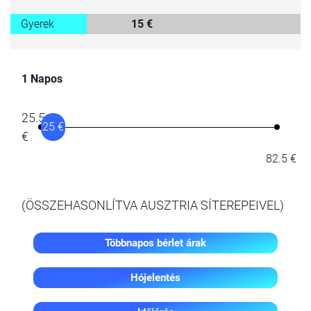
Gyerek
15 €
1 Napos
25.5
25 €
€
82.5 €
(ÖSSZEHASONLÍTVA AUSZTRIA SÍTEREPEIVEL)
Többnapos bérlet árak
Hójelentés