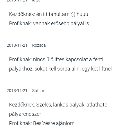
2013-11-21
lujza
Kezdőknek: én itt tanultam :)) huuu
Profiknak: vannak erősebb pályái is
2013-11-21
Rozsda
Profiknak: nincs ülőliftes kapcsolat a fenti
pályákhoz, sokat kell sorba állni egy két liftnél
2013-11-21
Stilllife
Kezdőknek: Széles, lankás pályák, átlátható
pályarendszer
Profiknak: Besízésre ajánlom