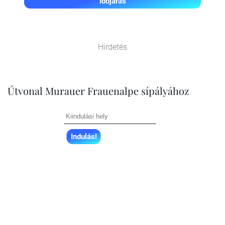
Időjárás
Hirdetés
Útvonal Murauer Frauenalpe sípályához
Indulás!