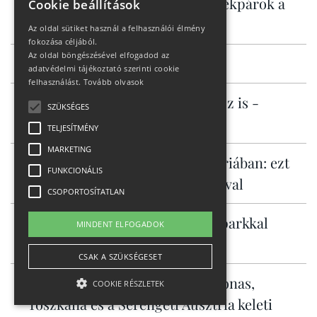
Bosch motoros elektromos kerékpárok a
Cookie beállítások
KROSS kínálatában
Az oldal sütiket használ a felhasználói élmény
fokozása céljából.
Az oldal böngészésével elfogadod az
Milyen cipő kell HYROX-ra?
adatvédelmi tájékoztató szerinti cookie
felhasználást.
Tovább olvasok
Városi ingázáshoz és túrázáshoz is -
SZÜKSÉGES
Specialized Vado 3
TELJESÍTMÉNY
MARKETING
Ingyenes hegyi kalandok Ausztriában: ezt
FUNKCIONÁLIS
tudja Murau családdal és kutyával
CSOPORTOSÍTATLAN
Alsó-Ausztria már három bikeparkkal
MINDENT ELFOGADOK
csábít
CSAK A SZÜKSÉGESET
Burgenland három arca: Amazonas,
COOKIE RÉSZLETEK
Toszkána és a Serengeti Ausztria keleti