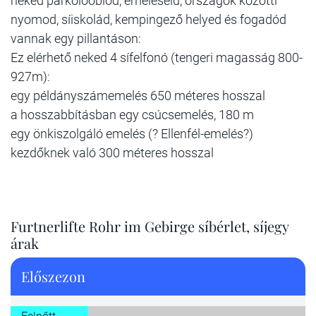
neked parkolóöblöd, emeléseid, országok közötti
nyomod, síiskolád, kempingező helyed és fogadód
vannak egy pillantáson:
Ez elérhető neked 4 sífelfonó (tengeri magasság 800-
927m):
egy példányszámemelés 650 méteres hosszal
a hosszabbításban egy csúcsemelés, 180 m
egy önkiszolgáló emelés (? Ellenfél-emelés?)
kezdőknek való 300 méteres hosszal
Furtnerlifte Rohr im Gebirge síbérlet, síjegy
árak
Előszezon