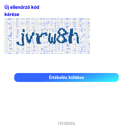
Új ellenőrző kód
kérése
Értékelés küldése
Hirdetés