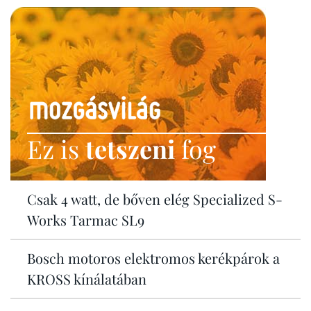
Ez is
tetszeni
fog
Csak 4 watt, de bőven elég Specialized S-
Works Tarmac SL9
Bosch motoros elektromos kerékpárok a
KROSS kínálatában