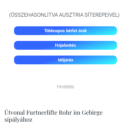
(ÖSSZEHASONLÍTVA AUSZTRIA SÍTEREPEIVEL)
Többnapos bérlet árak
Hójelentés
Időjárás
Hirdetés
Útvonal Furtnerlifte Rohr im Gebirge
sípályához