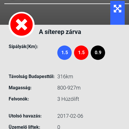
A síterep zárva
Sípályák(Km):
1.5
1.5
0.9
316km
Távolság Budapesttől:
800-927m
Magasság:
3
Húzólift
Felvonók:
2017-02-06
Utolsó havazás:
0
Üzemelő liftek: