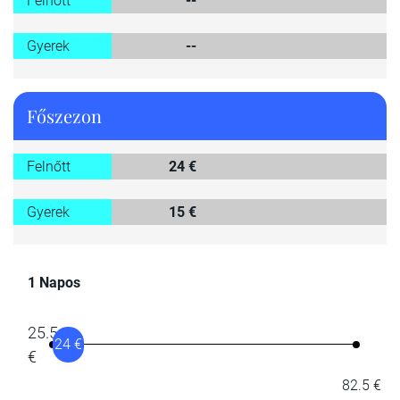
Felnőtt
--
Gyerek
--
Főszezon
Felnőtt
24 €
Gyerek
15 €
1 Napos
25.5
24 €
€
82.5 €