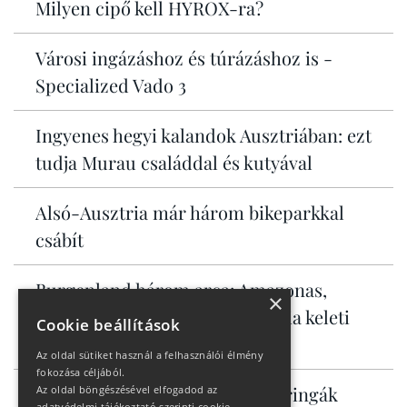
Milyen cipő kell HYROX-ra?
Városi ingázáshoz és túrázáshoz is -
Specialized Vado 3
Ingyenes hegyi kalandok Ausztriában: ezt
tudja Murau családdal és kutyával
Alsó-Ausztria már három bikeparkkal
csábít
Burgenland három arca: Amazonas,
×
Toszkána és a Serengeti Ausztria keleti
Cookie beállítások
szélén
Az oldal sütiket használ a felhasználói élmény
fokozása céljából.
Allrounder KROSS országúti bringák
Az oldal böngészésével elfogadod az
adatvédelmi tájékoztató szerinti cookie