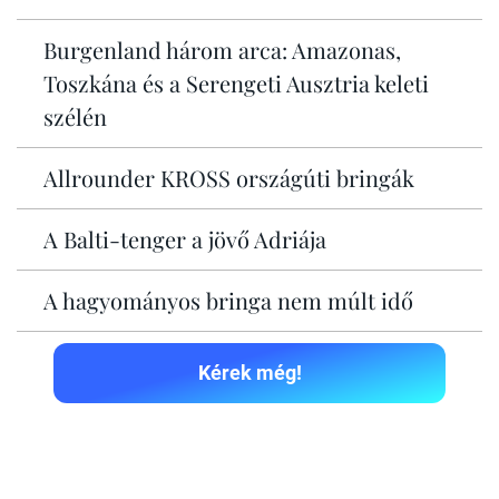
Burgenland három arca: Amazonas,
Toszkána és a Serengeti Ausztria keleti
szélén
Allrounder KROSS országúti bringák
A Balti-tenger a jövő Adriája
A hagyományos bringa nem múlt idő
Kérek még!