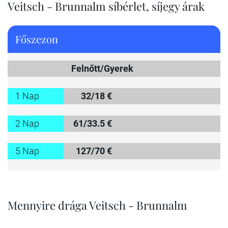
Veitsch - Brunnalm síbérlet, síjegy árak
Főszezon
Felnőtt/Gyerek
1 Nap
32/18 €
2 Nap
61/33.5 €
5 Nap
127/70 €
Mennyire drága Veitsch - Brunnalm