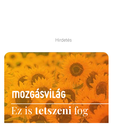
Hirdetés
Ez is
tetszeni
fog