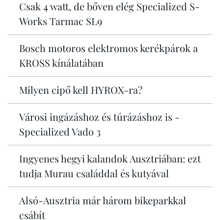
Csak 4 watt, de bőven elég Specialized S-
Works Tarmac SL9
Bosch motoros elektromos kerékpárok a
KROSS kínálatában
Milyen cipő kell HYROX-ra?
Városi ingázáshoz és túrázáshoz is -
Specialized Vado 3
Ingyenes hegyi kalandok Ausztriában: ezt
tudja Murau családdal és kutyával
Alsó-Ausztria már három bikeparkkal
csábít