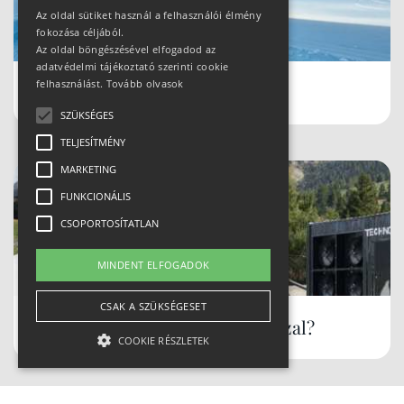
Az oldal sütiket használ a felhasználói élmény
fokozása céljából.
Az oldal böngészésével elfogadod az
adatvédelmi tájékoztató szerinti cookie
felhasználást.
Tovább olvasok
Schladmingban teleltünk
SZÜKSÉGES
TELJESÍTMÉNY
MARKETING
FUNKCIONÁLIS
CSOPORTOSÍTATLAN
MINDENT ELFOGADOK
CSAK A SZÜKSÉGESET
Hóbiztos síterepek, akár tavasszal?
COOKIE RÉSZLETEK