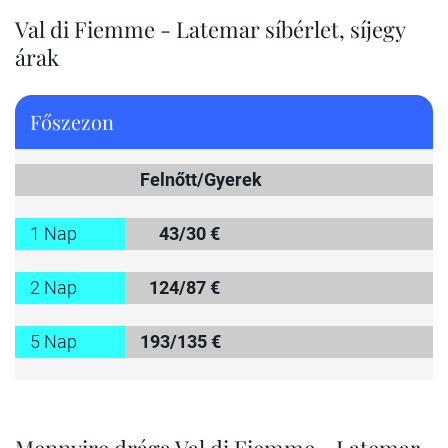
Val di Fiemme - Latemar síbérlet, síjegy
árak
Főszezon
Felnőtt/Gyerek
1 Nap
43/30 €
2 Nap
124/87 €
5 Nap
193/135 €
Mennyire drága Val di Fiemme - Latemar