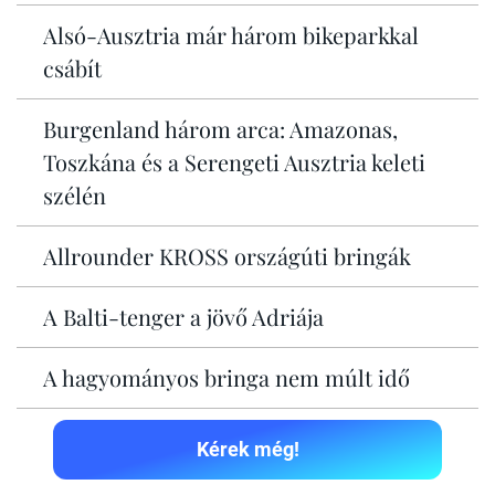
Alsó-Ausztria már három bikeparkkal
csábít
Burgenland három arca: Amazonas,
Toszkána és a Serengeti Ausztria keleti
szélén
Allrounder KROSS országúti bringák
A Balti-tenger a jövő Adriája
A hagyományos bringa nem múlt idő
Kérek még!