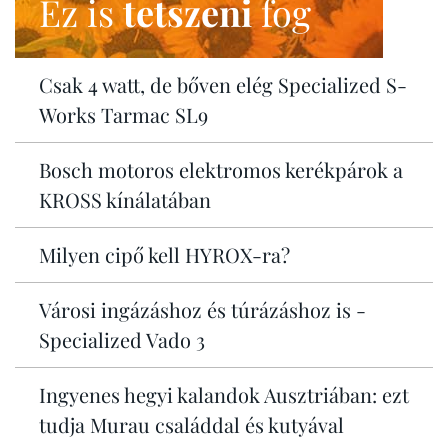
Ez is
tetszeni
fog
Csak 4 watt, de bőven elég Specialized S-
Works Tarmac SL9
Bosch motoros elektromos kerékpárok a
KROSS kínálatában
Milyen cipő kell HYROX-ra?
Városi ingázáshoz és túrázáshoz is -
Specialized Vado 3
Ingyenes hegyi kalandok Ausztriában: ezt
tudja Murau családdal és kutyával