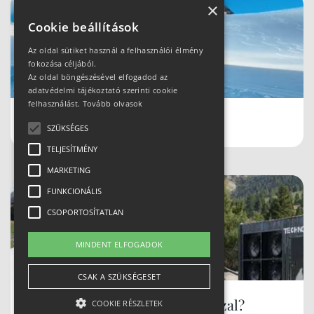
×
Cookie beállítások
Az oldal sütiket használ a felhasználói élmény
fokozása céljából.
Az oldal böngészésével elfogadod az
adatvédelmi tájékoztató szerinti cookie
felhasználást.
Tovább olvasok
Schladmingban teleltünk
SZÜKSÉGES
TELJESÍTMÉNY
MARKETING
FUNKCIONÁLIS
CSOPORTOSÍTATLAN
MINDENT ELFOGADOK
CSAK A SZÜKSÉGESET
Hóbiztos síterepek, akár tavasszal?
COOKIE RÉSZLETEK