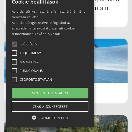
Cookie beállítások
Zakopane... mi az? Szczyrk Mountain
Az oldal sütiket használ a felhasználói élmény
Resort
fokozása céljából.
Az oldal böngészésével elfogadod az
adatvédelmi tájékoztató szerinti cookie
felhasználást.
Tovább olvasok
SZÜKSÉGES
TELJESÍTMÉNY
MARKETING
FUNKCIONÁLIS
CSOPORTOSÍTATLAN
Schladmingban teleltünk
MINDENT ELFOGADOK
CSAK A SZÜKSÉGESET
COOKIE RÉSZLETEK