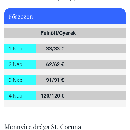
Főszezon
Felnőtt/Gyerek
1 Nap
33/33 €
2 Nap
62/62 €
3 Nap
91/91 €
4 Nap
120/120 €
Mennyire drága St. Corona