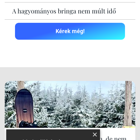
A hagyományos bringa nem múlt idő
Kérek még!
×
Síparadicsom Lengyelországban, de nem