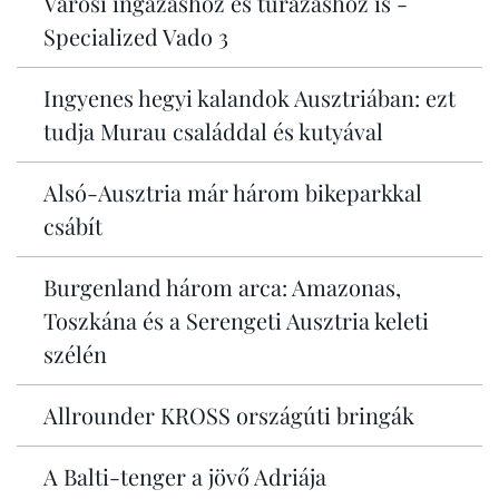
Városi ingázáshoz és túrázáshoz is -
Specialized Vado 3
Ingyenes hegyi kalandok Ausztriában: ezt
tudja Murau családdal és kutyával
Alsó-Ausztria már három bikeparkkal
csábít
Burgenland három arca: Amazonas,
Toszkána és a Serengeti Ausztria keleti
szélén
Allrounder KROSS országúti bringák
A Balti-tenger a jövő Adriája