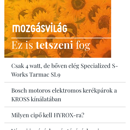
Ez is
tetszeni
fog
Csak 4 watt, de bőven elég Specialized S-
Works Tarmac SL9
Bosch motoros elektromos kerékpárok a
KROSS kínálatában
Milyen cipő kell HYROX-ra?