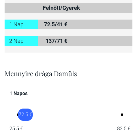
Felnőtt/Gyerek
1 Nap
72.5/41 €
2 Nap
137/71 €
Mennyire drága Damüls
1 Napos
72.5 €
25.5 €
82.5 €