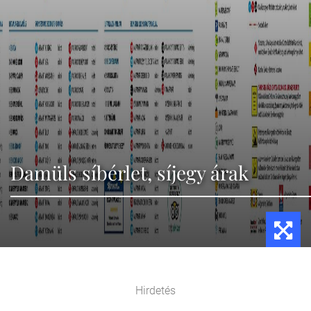
Damüls síbérlet, síjegy árak
Hirdetés