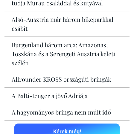
tudja Murau családdal és kutyával
Alsó-Ausztria már három bikeparkkal
csábít
Burgenland három arca: Amazonas,
Toszkána és a Serengeti Ausztria keleti
szélén
Allrounder KROSS országúti bringák
A Balti-tenger a jövő Adriája
A hagyományos bringa nem múlt idő
Kérek még!