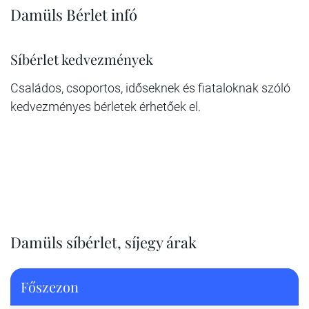
Damüls Bérlet infó
Síbérlet kedvezmények
Családos, csoportos, időseknek és fiataloknak szóló
kedvezményes bérletek érhetőek el.
Damüls síbérlet, síjegy árak
Főszezon