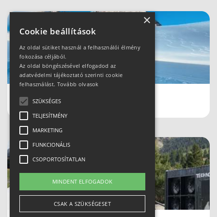
×
Cookie beállítások
Az oldal sütiket használ a felhasználói élmény
fokozása céljából.
Az oldal böngészésével elfogadod az
adatvédelmi tájékoztató szerinti cookie
felhasználást.
Tovább olvasok
Schladmingban teleltünk
SZÜKSÉGES
TELJESÍTMÉNY
MARKETING
FUNKCIONÁLIS
CSOPORTOSÍTATLAN
MINDENT ELFOGADOK
CSAK A SZÜKSÉGESET