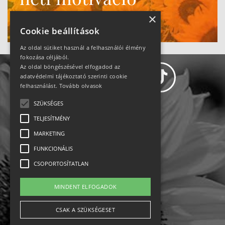
Ne maradj le!
×
Cookie beállítások
Az oldal sütiket használ a felhasználói élmény
fokozása céljából.
Az oldal böngészésével elfogadod az
adatvédelmi tájékoztató szerinti cookie
felhasználást.
Tovább olvasok
SZÜKSÉGES
Adatvédelem
TELJESÍTMÉNY
MARKETING
Állásajánlatok
FUNKCIONÁLIS
Impresszum-kapcsolat
CSOPORTOSÍTATLAN
Jogi nyilatkozat
MINDENT ELFOGADOK
Rólunk
CSAK A SZÜKSÉGESET