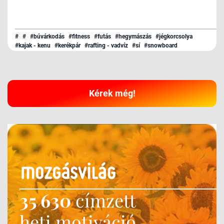
#
#
#búvárkodás
#fitness
#futás
#hegymászás
#jégkorcsolya
#kajak - kenu
#kerékpár
#rafting - vadvíz
#sí
#snowboard
#surf - kitesurf
#szerviz
#triatlon
#túrázás
#úszás
Kérek még!
35 630
címzett
heti motiváció