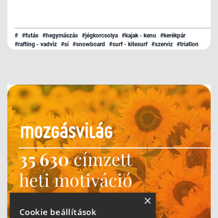
#
#futás
#hegymászás
#jégkorcsolya
#kajak - kenu
#kerékpár
#rafting - vadvíz
#sí
#snowboard
#surf - kitesurf
#szerviz
#triatlon
#túrázás
#úszás
35 630
címzett
heti motiváció
Ne maradj le!
×
Cookie beállítások