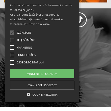
Az oldal sütiket használ a felhasználói élmény
fokozása céljából.
Az oldal böngészésével elfogadod az
adatvédelmi tájékoztató szerinti cookie
felhasználást.
Tovább olvasok
SZÜKSÉGES
Adatvédelem
TELJESÍTMÉNY
MARKETING
Állásajánlatok
FUNKCIONÁLIS
Impresszum-kapcsolat
CSOPORTOSÍTATLAN
Jogi nyilatkozat
MINDENT ELFOGADOK
Rólunk
CSAK A SZÜKSÉGESET
COOKIE RÉSZLETEK
English