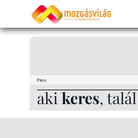
aki
keres
, talá