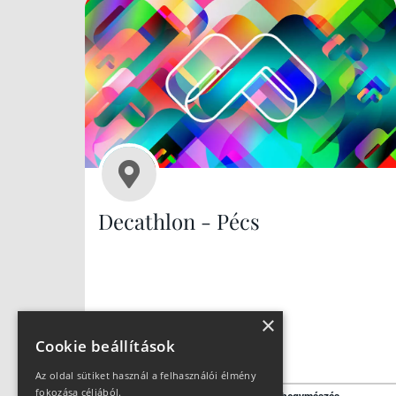
Decathlon - Pécs
×
Cookie beállítások
Az oldal sütiket használ a felhasználói élmény
fokozása céljából.