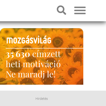
35 630
címzett
heti motiváció
Ne maradj le!
Hirdetés