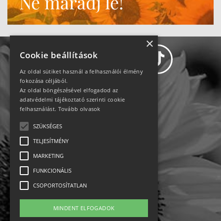
Ne maradj le!
×
Cookie beállítások
Az oldal sütiket használ a felhasználói élmény
fokozása céljából.
Az oldal böngészésével elfogadod az
Adatvédelem
adatvédelmi tájékoztató szerinti cookie
felhasználást.
Tovább olvasok
Állásajánlatok
SZÜKSÉGES
TELJESÍTMÉNY
Impresszum-kapcsolat
MARKETING
Jogi nyilatkozat
FUNKCIONÁLIS
CSOPORTOSÍTATLAN
Rólunk
MINDENT ELFOGADOK
English