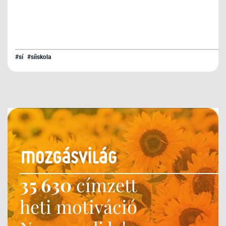
#sí
#síiskola
35 630
címzett
heti motiváció