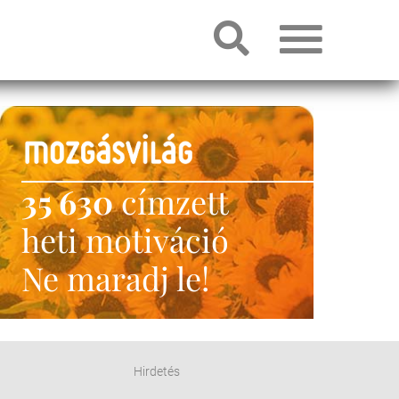
35 630
címzett
heti motiváció
Ne maradj le!
Hirdetés