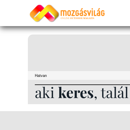
aki
keres
, talá