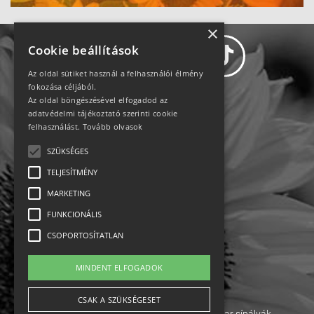
×
Cookie beállítások
Az oldal sütiket használ a felhasználói élmény
fokozása céljából.
Az oldal böngészésével elfogadod az
Adatvédelem
adatvédelmi tájékoztató szerinti cookie
felhasználást.
Tovább olvasok
Állásajánlatok
SZÜKSÉGES
TELJESÍTMÉNY
Impresszum-kapcsolat
MARKETING
Jogi nyilatkozat
FUNKCIONÁLIS
CSOPORTOSÍTATLAN
Rólunk
MINDENT ELFOGADOK
English
CSAK A SZÜKSÉGESET