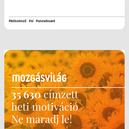
#kölcsönző
#sí
#snowboard
35 630
címzett
heti motiváció
Ne maradj le!