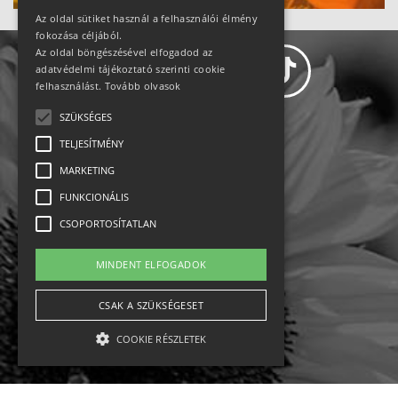
Az oldal sütiket használ a felhasználói élmény
fokozása céljából.
Az oldal böngészésével elfogadod az
adatvédelmi tájékoztató szerinti cookie
felhasználást.
Tovább olvasok
SZÜKSÉGES
Adatvédelem
TELJESÍTMÉNY
MARKETING
Állásajánlatok
FUNKCIONÁLIS
Impresszum-kapcsolat
CSOPORTOSÍTATLAN
Jogi nyilatkozat
MINDENT ELFOGADOK
Rólunk
CSAK A SZÜKSÉGESET
COOKIE RÉSZLETEK
English