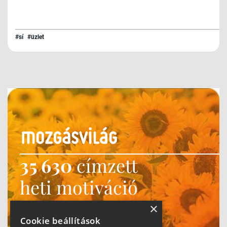
#sí
#üzlet
35 630
címzett
heti motiváció
Ne maradj le!
×
Cookie beállítások