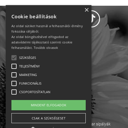
×
Cookie beállítások
Az oldal sütiket használ a felhasználói élmény
fokozása céljából.
Az oldal böngészésével elfogadod az
Adatvédelem
adatvédelmi tájékoztató szerinti cookie
felhasználást.
Tovább olvasok
Állásajánlatok
SZÜKSÉGES
TELJESÍTMÉNY
Impresszum-kapcsolat
MARKETING
Jogi nyilatkozat
FUNKCIONÁLIS
CSOPORTOSÍTATLAN
Rólunk
MINDENT ELFOGADOK
English
CSAK A SZÜKSÉGESET
Ebike
Osztrák sípályák
Magyar sípályák