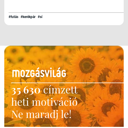
#futás
#kerékpár
#sí
35 630
címzett
heti motiváció
Ne maradj le!