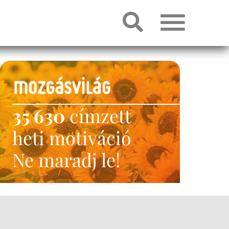
35 630
címzett
heti motiváció
Ne maradj le!