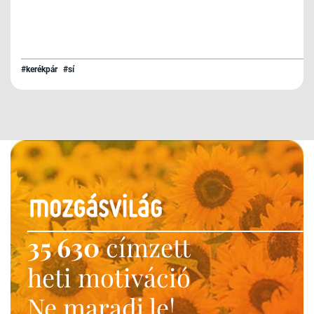
#kerékpár
#sí
35 630
címzett
heti motiváció
Ne maradj le!