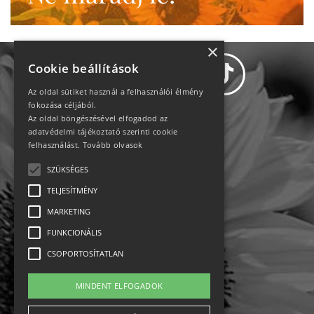
×
Cookie beállítások
Az oldal sütiket használ a felhasználói élmény
fokozása céljából.
Az oldal böngészésével elfogadod az
Adatvédelem
adatvédelmi tájékoztató szerinti cookie
felhasználást.
Tovább olvasok
Állásajánlatok
SZÜKSÉGES
TELJESÍTMÉNY
Impresszum-kapcsolat
MARKETING
Jogi nyilatkozat
FUNKCIONÁLIS
CSOPORTOSÍTATLAN
Rólunk
MINDENT ELFOGADOK
English