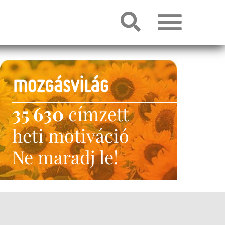
35 630
címzett
heti motiváció
Ne maradj le!