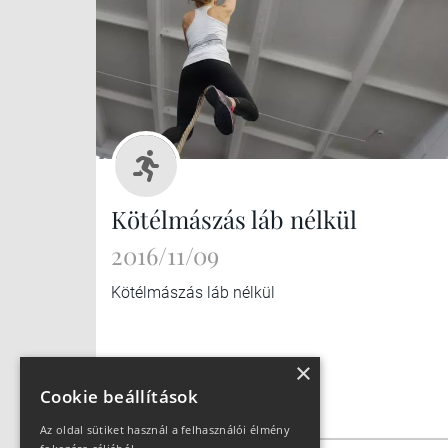
Kötélmászás láb nélkül
2016/11/09
Kötélmászás láb nélkül
×
Cookie beállítások
Az oldal sütiket használ a felhasználói élmény