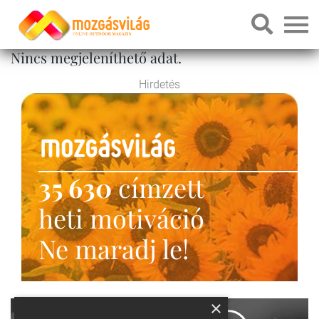
Nincs megjeleníthető adat.
Hirdetés
35 630
címzett
heti motiváció
Ne maradj le!
×