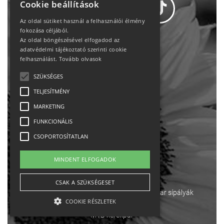
Cookie beállítások
Az oldal sütiket használ a felhasználói élmény
fokozása céljából.
Az oldal böngészésével elfogadod az
Adatvédelem
adatvédelmi tájékoztató szerinti cookie
felhasználást.
Tovább olvasok
Állásajánlatok
SZÜKSÉGES
TELJESÍTMÉNY
Impresszum-kapcsolat
MARKETING
Jogi nyilatkozat
FUNKCIONÁLIS
CSOPORTOSÍTATLAN
Rólunk
MINDENT ELFOGADOK
English
CSAK A SZÜKSÉGESET
Ebike
Osztrák sípályák
Magyar sípályák
COOKIE RÉSZLETEK
MTB kerékpár