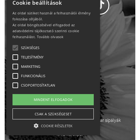
Cookie beállítások
Az oldal sütiket használ a felhasználói élmény
fokozása céljából.
Az oldal böngészésével elfogadod az
Adatvédelem
adatvédelmi tájékoztató szerinti cookie
felhasználást.
Tovább olvasok
Állásajánlatok
SZÜKSÉGES
TELJESÍTMÉNY
Impresszum-kapcsolat
MARKETING
Jogi nyilatkozat
FUNKCIONÁLIS
CSOPORTOSÍTATLAN
Rólunk
MINDENT ELFOGADOK
English
CSAK A SZÜKSÉGESET
Ebike
Osztrák sípályák
Magyar sípályák
COOKIE RÉSZLETEK
MTB kerékpár