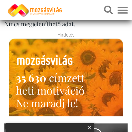
Nincs megjeleníthető adat.
Hirdetés
35 630
címzett
heti motiváció
Ne maradj le!
×