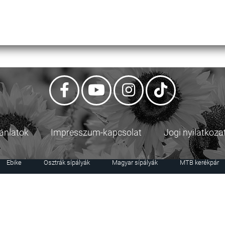
jánlatok
Impresszum-kapcsolat
Jogi nyilatkoza
Ebike
Osztrák sípályák
Magyar sípályák
MTB kerékpár