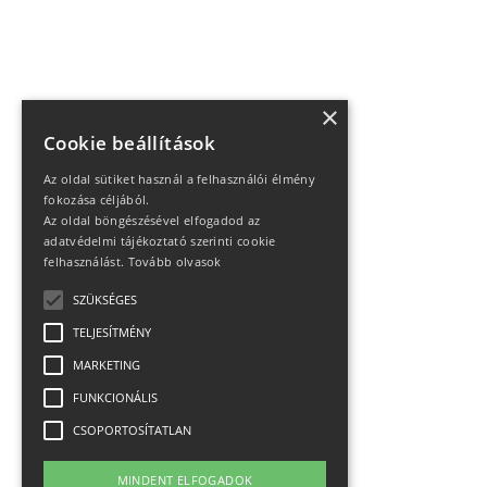
×
Cookie beállítások
Az oldal sütiket használ a felhasználói élmény
fokozása céljából.
Az oldal böngészésével elfogadod az
adatvédelmi tájékoztató szerinti cookie
felhasználást.
Tovább olvasok
SZÜKSÉGES
TELJESÍTMÉNY
MARKETING
FUNKCIONÁLIS
CSOPORTOSÍTATLAN
MINDENT ELFOGADOK