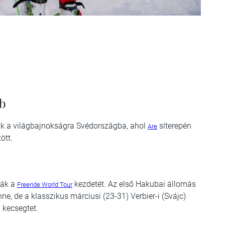
bb
ünk a világbajnokságra Svédországba, ahol
síterepén
Are
ött.
ják a
kezdetét. Az első Hakubai állomás
Freeride World Tour
e, de a klasszikus márciusi (23-31) Verbier-i (Svájc)
 kecsegtet.