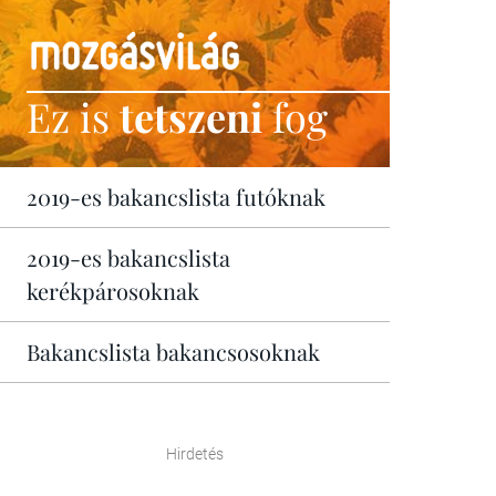
Ez is
tetszeni
fog
2019-es bakancslista futóknak
2019-es bakancslista
kerékpárosoknak
Bakancslista bakancsosoknak
Hirdetés