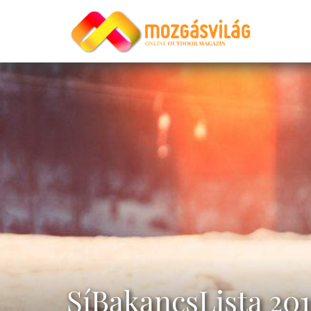
SíBakancsLista 20