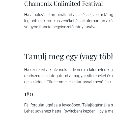
Chamonix Unlimited Festival
Ha a bulizást kombinálnád a síeléssel, akkor láto
legjobb elektronikus zenéket és alkalomadtán akár
völgybe francia hegyivezető irányításával.
Tanulj meg egy (vagy több
Ha szereted a kihívásokat, de nem a kilométerek g
rendszeresen látogatnod a magyar síterepeket és 
deszkáddal. Türelemmel és kitartással menő "szkille
180
Fél fordulat ugrása a levegőben. Talajfogásnál a s
Lehet ugyanezt háttal (switcben) kezdeni, így a m