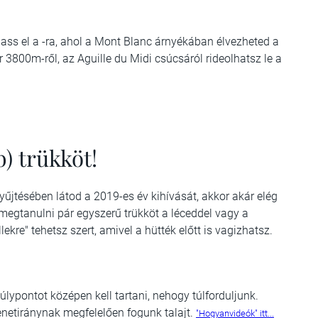
gass el a
-ra, ahol a Mont Blanc árnyékában élvezheted a
 3800m-ről, az Aguille du Midi csúcsáról rideolhatsz le a
) trükköt!
yűjtésében látod a 2019-es év kihívását, akkor akár elég
megtanulni pár egyszerű trükköt a léceddel vagy a
kre" tehetsz szert, amivel a hütték előtt is vagizhatsz.
úlypontot középen kell tartani, nehogy túlforduljunk.
enetiránynak megfelelően fogunk talajt.
"Hogyanvideók" itt...