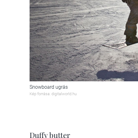
Snowboard ugrás
Kép forrása: digitalworld.hu
Duffy butter