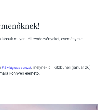
gymenőknek!
s lássuk milyen téli rendezvényeket, eseményeket
lő
, melynek pl. Kitzbüheli (január 26)
FIS világkupa sorozat
ámára könnyen elérhető.