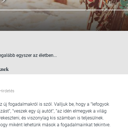
egalább egyszer az életben...
knek
Hirdetés
az új fogadalmakról is szól. Valljuk be, hogy a "lefogyok
ozást", "veszek egy új autót", "az idén elmegyek a világ
ekeszteni, és viszonylag kis számban is teljesülnek.
 hogy miként lehetünk mások a fogadalmainkat tekintve.