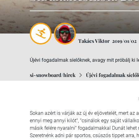
Takács Viktor
2019/01/02
Újévi fogadalmak síelőknek, avagy mit próbálj ki l
si-snowboard/hirek
Újévi fogadalmak síelő
Sokan azért is várják az új év eljövetelét, mert az 
ennyi meg annyi kilót", "csinálok egy saját vállalk
másik felére nyaralni" fogadalmakkal Dunát lehet r
Szeretnénk adni pár sportos, csúszós tippet arra,