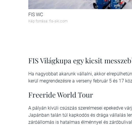
FIS WC
Kép forrása: fis-ski.com
FIS Világkupa egy kicsit messze
Ha nagyobbat akarunk vállalni, akkor elrepülhet
kerül megrendezésre a verseny február 5 és 17 köz
Freeride World Tour
A pályán kívüli csúszás szerelmesei epekedve vár
Japánban talán túl kapkodós és drága vállalás lenn
záróállomás is hatalmas élménnyel és záróbulival