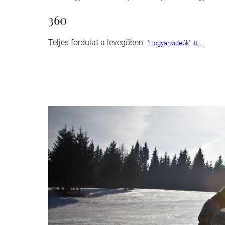
3
60
Teljes fordulat a levegőben.
"Hogyanvideók" itt...