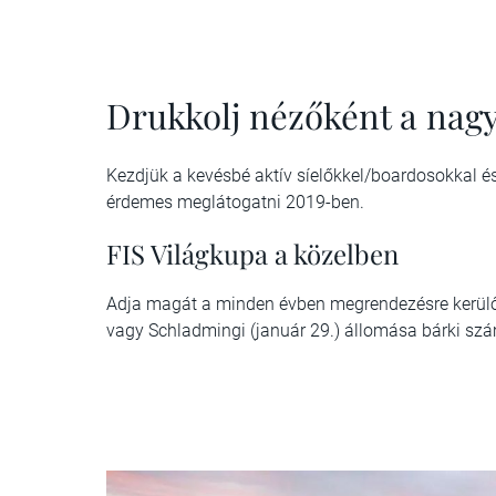
Drukkolj nézőként a na
Kezdjük a kevésbé aktív síelőkkel/boardosokkal é
érdemes meglátogatni 2019-ben.
FIS Világkupa a közelben
Adja magát a minden évben megrendezésre kerü
vagy Schladmingi (január 29.) állomása bárki sz