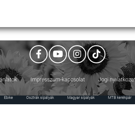
jánlatok
Impresszum-kapcsolat
Jogi nyilatkoza
Ebike
Osztrák sípályák
Magyar sípályák
MTB kerékpár