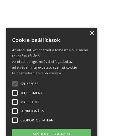
×
Cookie beállítások
Az oldal sütiket használ a felhasználói élmény
fokozása céljából.
Az oldal böngészésével elfogadod az
adatvédelmi tájékoztató szerinti cookie
felhasználást.
Tovább olvasok
SZÜKSÉGES
TELJESÍTMÉNY
MARKETING
FUNKCIONÁLIS
CSOPORTOSÍTATLAN
MINDENT ELFOGADOK