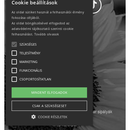
Cookie beállítások
Az oldal sütiket használ a felhasználói élmény
fokozása céljából.
Az oldal böngészésével elfogadod az
Adatvédelem
adatvédelmi tájékoztató szerinti cookie
felhasználást.
Tovább olvasok
Állásajánlatok
SZÜKSÉGES
TELJESÍTMÉNY
Impresszum-kapcsolat
MARKETING
Jogi nyilatkozat
FUNKCIONÁLIS
CSOPORTOSÍTATLAN
Rólunk
MINDENT ELFOGADOK
English
CSAK A SZÜKSÉGESET
Ebike
Osztrák sípályák
Magyar sípályák
COOKIE RÉSZLETEK
MTB kerékpár