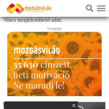
Nincs megjeleníthető adat.
Hirdetés
35 630
címzett
heti motiváció
Ne maradj le!
×