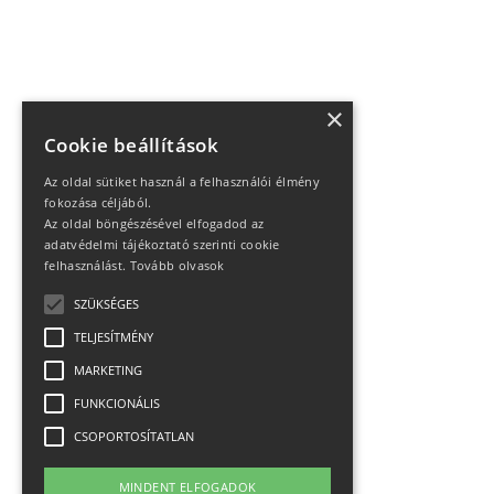
×
Cookie beállítások
Az oldal sütiket használ a felhasználói élmény
fokozása céljából.
Az oldal böngészésével elfogadod az
adatvédelmi tájékoztató szerinti cookie
felhasználást.
Tovább olvasok
SZÜKSÉGES
TELJESÍTMÉNY
MARKETING
FUNKCIONÁLIS
CSOPORTOSÍTATLAN
MINDENT ELFOGADOK