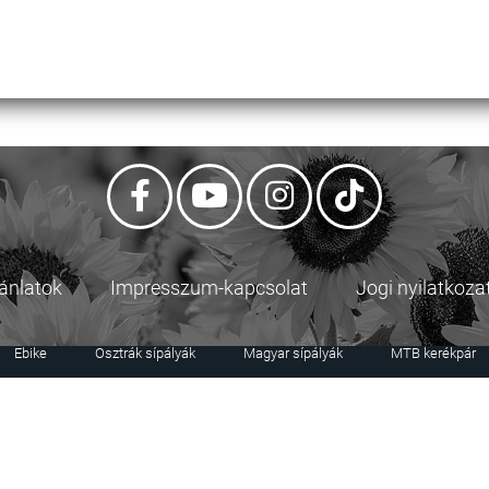
jánlatok
Impresszum-kapcsolat
Jogi nyilatkoza
Ebike
Osztrák sípályák
Magyar sípályák
MTB kerékpár