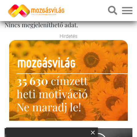
Nincs megjeleníthető adat.
Hirdetés
35 630
címzett
heti motiváció
Ne maradj le!
×