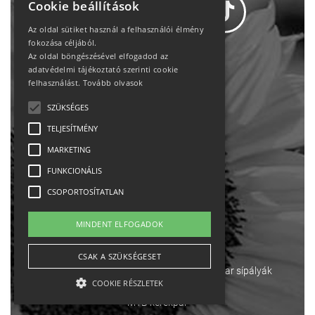
Cookie beállítások
Az oldal sütiket használ a felhasználói élmény
fokozása céljából.
Az oldal böngészésével elfogadod az
Adatvédelem
adatvédelmi tájékoztató szerinti cookie
felhasználást.
Tovább olvasok
Állásajánlatok
SZÜKSÉGES
TELJESÍTMÉNY
Impresszum-kapcsolat
MARKETING
Jogi nyilatkozat
FUNKCIONÁLIS
CSOPORTOSÍTATLAN
Rólunk
MINDENT ELFOGADOK
English
CSAK A SZÜKSÉGESET
Ebike
Osztrák sípályák
Magyar sípályák
COOKIE RÉSZLETEK
MTB kerékpár