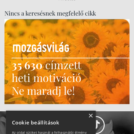
Nincs a keresésnek megfelelő cikk
35 630
címzett
heti motiváció
Ne maradj le!
×
Cookie beállítások
Az oldal sütiket használ a felhasználói élmény