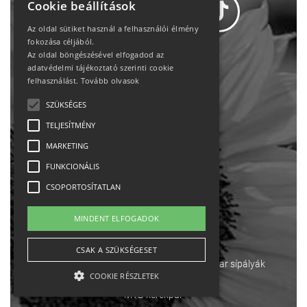
Cookie beállítások
Az oldal sütiket használ a felhasználói élmény
fokozása céljából.
Az oldal böngészésével elfogadod az
Adatvédelem
adatvédelmi tájékoztató szerinti cookie
felhasználást.
Tovább olvasok
Állásajánlatok
SZÜKSÉGES
TELJESÍTMÉNY
Impresszum-kapcsolat
MARKETING
Jogi nyilatkozat
FUNKCIONÁLIS
CSOPORTOSÍTATLAN
Rólunk
MINDENT ELFOGADOK
English
CSAK A SZÜKSÉGESET
Ebike
Osztrák sípályák
Magyar sípályák
COOKIE RÉSZLETEK
MTB kerékpár