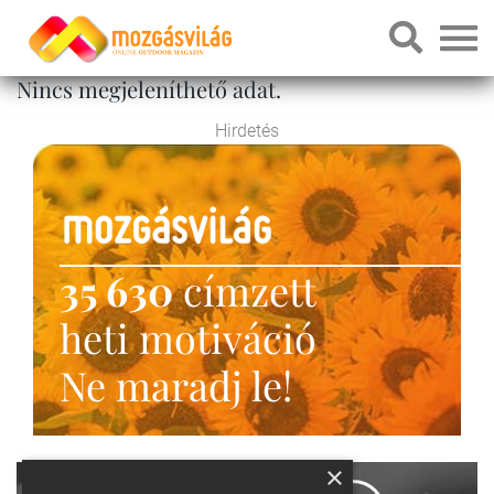
Nincs megjeleníthető adat.
Hirdetés
35 630
címzett
heti motiváció
Ne maradj le!
×