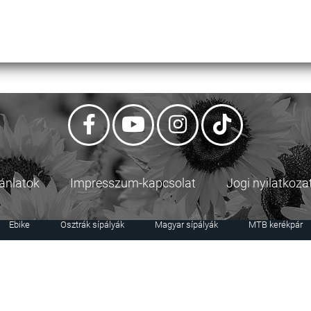
jánlatok
Impresszum-kapcsolat
Jogi nyilatkoza
Ebike
Osztrák sípályák
Magyar sípályák
MTB kerékpár