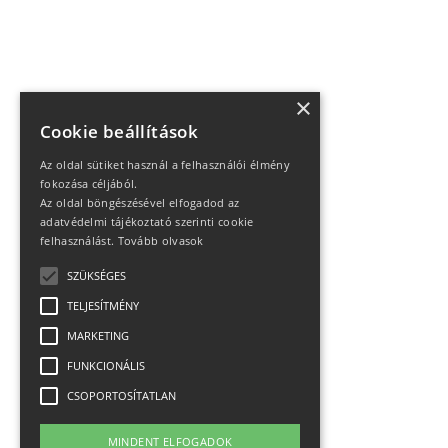
×
Cookie beállítások
Az oldal sütiket használ a felhasználói élmény
fokozása céljából.
Az oldal böngészésével elfogadod az
adatvédelmi tájékoztató szerinti cookie
felhasználást.
Tovább olvasok
SZÜKSÉGES
TELJESÍTMÉNY
MARKETING
FUNKCIONÁLIS
CSOPORTOSÍTATLAN
MINDENT ELFOGADOK