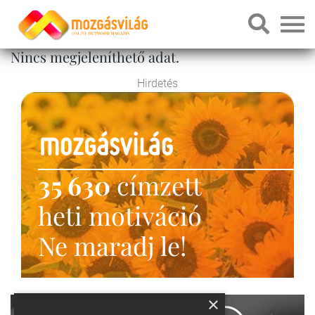
Nincs megjeleníthető adat.
Hirdetés
35 630
címzett
heti motiváció
Ne maradj le!
×