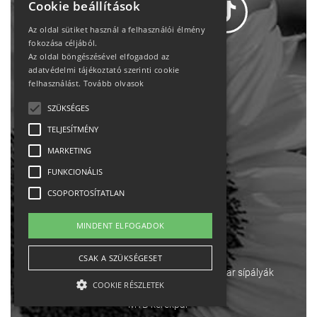
Cookie beállítások
Az oldal sütiket használ a felhasználói élmény
fokozása céljából.
Az oldal böngészésével elfogadod az
Adatvédelem
adatvédelmi tájékoztató szerinti cookie
felhasználást.
Tovább olvasok
Állásajánlatok
SZÜKSÉGES
TELJESÍTMÉNY
Impresszum-kapcsolat
MARKETING
Jogi nyilatkozat
FUNKCIONÁLIS
CSOPORTOSÍTATLAN
Rólunk
MINDENT ELFOGADOK
English
CSAK A SZÜKSÉGESET
Ebike
Osztrák sípályák
Magyar sípályák
COOKIE RÉSZLETEK
MTB kerékpár