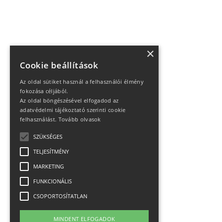
×
Cookie beállítások
Az oldal sütiket használ a felhasználói élmény
fokozása céljából.
Az oldal böngészésével elfogadod az
adatvédelmi tájékoztató szerinti cookie
felhasználást.
Tovább olvasok
SZÜKSÉGES
TELJESÍTMÉNY
MARKETING
FUNKCIONÁLIS
CSOPORTOSÍTATLAN
MINDENT ELFOGADOK