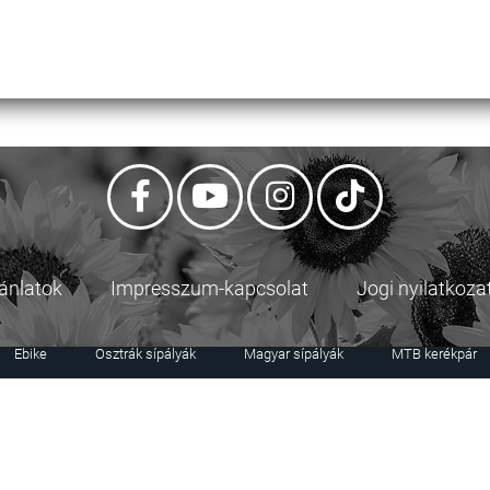
jánlatok
Impresszum-kapcsolat
Jogi nyilatkoza
Ebike
Osztrák sípályák
Magyar sípályák
MTB kerékpár