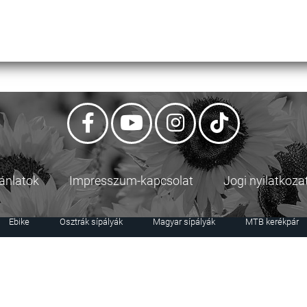
jánlatok
Impresszum-kapcsolat
Jogi nyilatkoza
Ebike
Osztrák sípályák
Magyar sípályák
MTB kerékpár