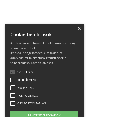
×
Cookie beállítások
Az oldal sütiket használ a felhasználói élmény
fokozása céljából.
Az oldal böngészésével elfogadod az
adatvédelmi tájékoztató szerinti cookie
felhasználást.
Tovább olvasok
SZÜKSÉGES
TELJESÍTMÉNY
MARKETING
FUNKCIONÁLIS
CSOPORTOSÍTATLAN
MINDENT ELFOGADOK