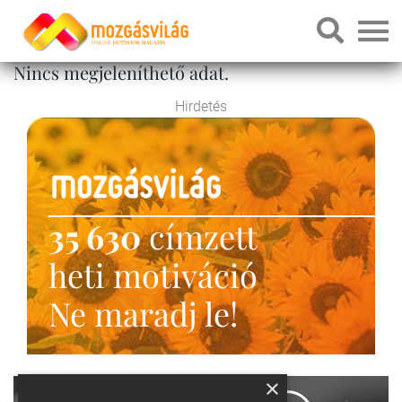
Nincs megjeleníthető adat.
Hirdetés
35 630
címzett
heti motiváció
Ne maradj le!
×