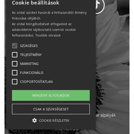
Cookie beállítások
Az oldal sütiket használ a felhasználói élmény
fokozása céljából.
Az oldal böngészésével elfogadod az
Adatvédelem
adatvédelmi tájékoztató szerinti cookie
felhasználást.
Tovább olvasok
Állásajánlatok
SZÜKSÉGES
TELJESÍTMÉNY
Impresszum-kapcsolat
MARKETING
Jogi nyilatkozat
FUNKCIONÁLIS
CSOPORTOSÍTATLAN
Rólunk
MINDENT ELFOGADOK
English
CSAK A SZÜKSÉGESET
Ebike
Osztrák sípályák
Magyar sípályák
COOKIE RÉSZLETEK
MTB kerékpár