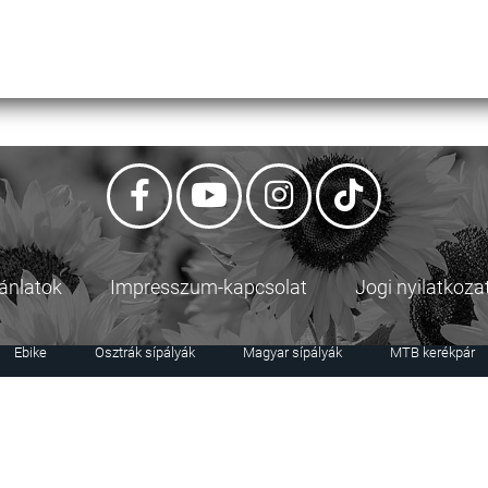
jánlatok
Impresszum-kapcsolat
Jogi nyilatkoza
Ebike
Osztrák sípályák
Magyar sípályák
MTB kerékpár