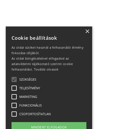
×
Cookie beállítások
Az oldal sütiket használ a felhasználói élmény
fokozása céljából.
Az oldal böngészésével elfogadod az
adatvédelmi tájékoztató szerinti cookie
felhasználást.
Tovább olvasok
SZÜKSÉGES
TELJESÍTMÉNY
MARKETING
FUNKCIONÁLIS
CSOPORTOSÍTATLAN
MINDENT ELFOGADOK