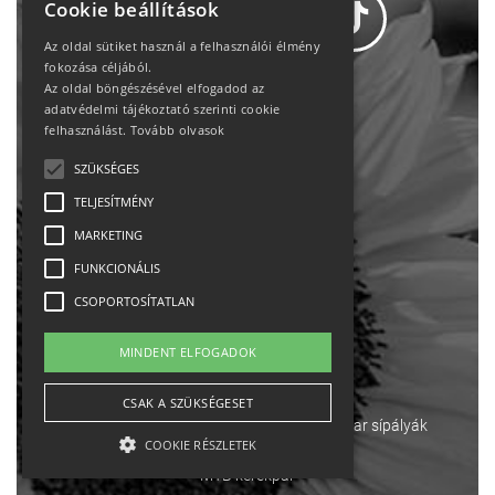
Cookie beállítások
Az oldal sütiket használ a felhasználói élmény
fokozása céljából.
Az oldal böngészésével elfogadod az
Adatvédelem
adatvédelmi tájékoztató szerinti cookie
felhasználást.
Tovább olvasok
Állásajánlatok
SZÜKSÉGES
TELJESÍTMÉNY
Impresszum-kapcsolat
MARKETING
Jogi nyilatkozat
FUNKCIONÁLIS
CSOPORTOSÍTATLAN
Rólunk
MINDENT ELFOGADOK
English
CSAK A SZÜKSÉGESET
Ebike
Osztrák sípályák
Magyar sípályák
COOKIE RÉSZLETEK
MTB kerékpár