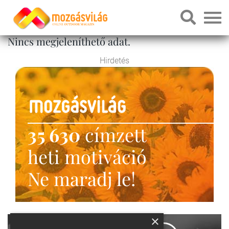
Nincs megjeleníthető adat.
Hirdetés
35 630
címzett
heti motiváció
Ne maradj le!
×