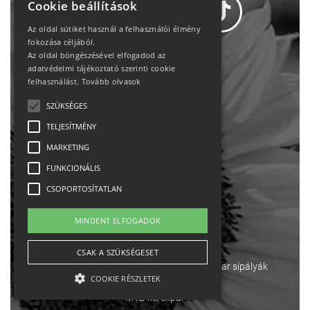
Cookie beállítások
Az oldal sütiket használ a felhasználói élmény
fokozása céljából.
Az oldal böngészésével elfogadod az
Adatvédelem
adatvédelmi tájékoztató szerinti cookie
felhasználást.
Tovább olvasok
Állásajánlatok
SZÜKSÉGES
TELJESÍTMÉNY
Impresszum-kapcsolat
MARKETING
Jogi nyilatkozat
FUNKCIONÁLIS
CSOPORTOSÍTATLAN
Rólunk
MINDENT ELFOGADOK
English
CSAK A SZÜKSÉGESET
Ebike
Osztrák sípályák
Magyar sípályák
COOKIE RÉSZLETEK
MTB kerékpár