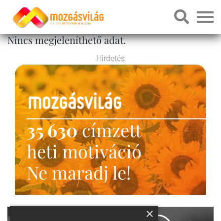
Nincs megjeleníthető adat.
Hirdetés
35 630
címzett
heti motiváció
Ne maradj le!
×