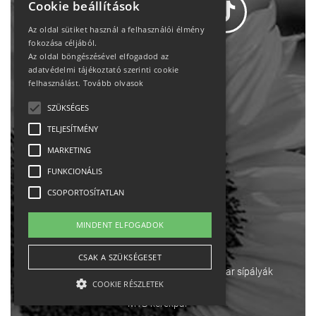
Cookie beállítások
Az oldal sütiket használ a felhasználói élmény
fokozása céljából.
Az oldal böngészésével elfogadod az
Adatvédelem
adatvédelmi tájékoztató szerinti cookie
felhasználást.
Tovább olvasok
Állásajánlatok
SZÜKSÉGES
TELJESÍTMÉNY
Impresszum-kapcsolat
MARKETING
Jogi nyilatkozat
FUNKCIONÁLIS
CSOPORTOSÍTATLAN
Rólunk
MINDENT ELFOGADOK
English
CSAK A SZÜKSÉGESET
Ebike
Osztrák sípályák
Magyar sípályák
COOKIE RÉSZLETEK
MTB kerékpár