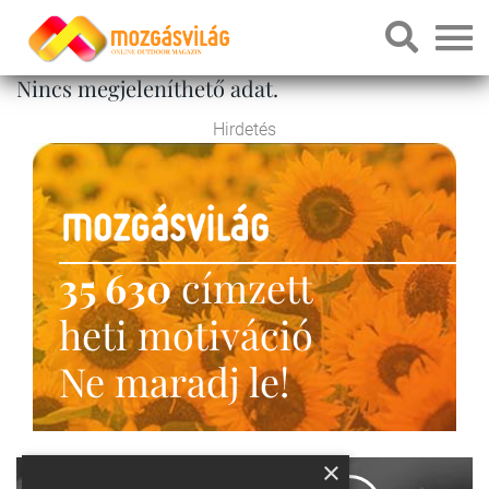
Nincs megjeleníthető adat.
Hirdetés
35 630
címzett
heti motiváció
Ne maradj le!
×