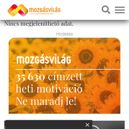
Nincs megjeleníthető adat.
Hirdetés
35 630
címzett
heti motiváció
Ne maradj le!
×