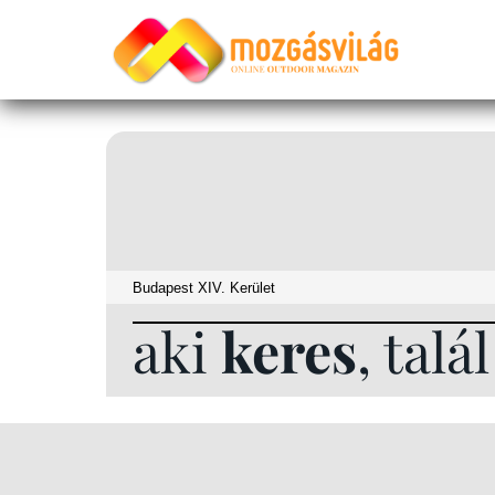
aki
keres
, talá