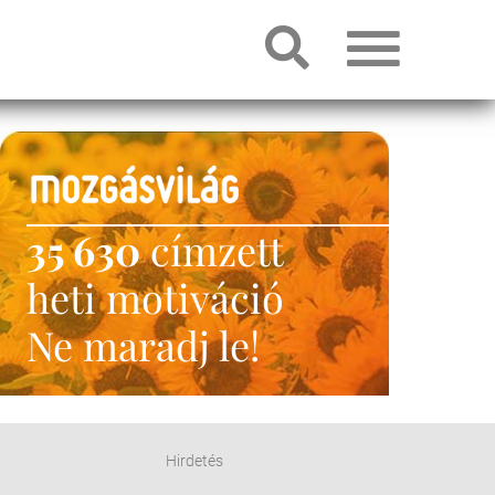
35 630
címzett
heti motiváció
Ne maradj le!
Hirdetés