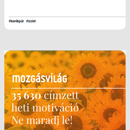
#kerékpár
#üzlet
35 630
címzett
heti motiváció
Ne maradj le!