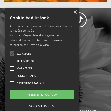
×
Cookie beállítások
Az oldal sütiket használ a felhasználói élmény
fokozása céljából.
Az oldal böngészésével elfogadod az
Adatvédelem
adatvédelmi tájékoztató szerinti cookie
felhasználást.
Tovább olvasok
Állásajánlatok
SZÜKSÉGES
TELJESÍTMÉNY
Impresszum-kapcsolat
MARKETING
Jogi nyilatkozat
FUNKCIONÁLIS
CSOPORTOSÍTATLAN
Rólunk
MINDENT ELFOGADOK
English
CSAK A SZÜKSÉGESET