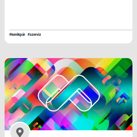
#kerékpár
#szerviz