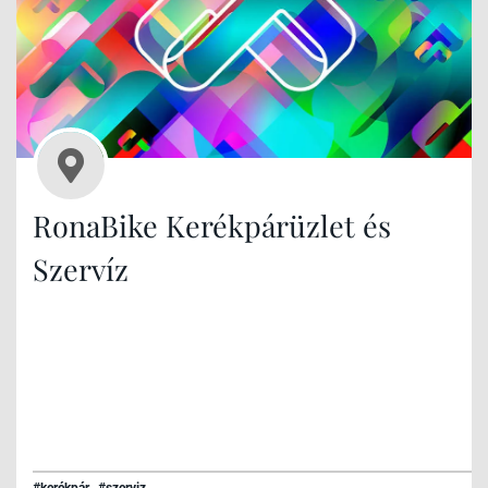
RonaBike Kerékpárüzlet és
Szervíz
#kerékpár
#szerviz