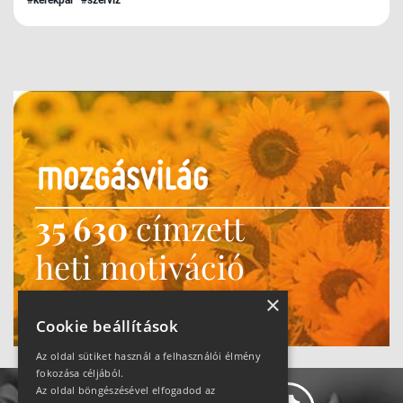
35 630
címzett
heti motiváció
Ne maradj le!
×
Cookie beállítások
Az oldal sütiket használ a felhasználói élmény
fokozása céljából.
Az oldal böngészésével elfogadod az