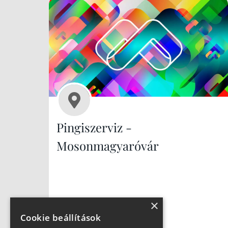
Pingiszerviz -
Mosonmagyaróvár
×
Cookie beállítások