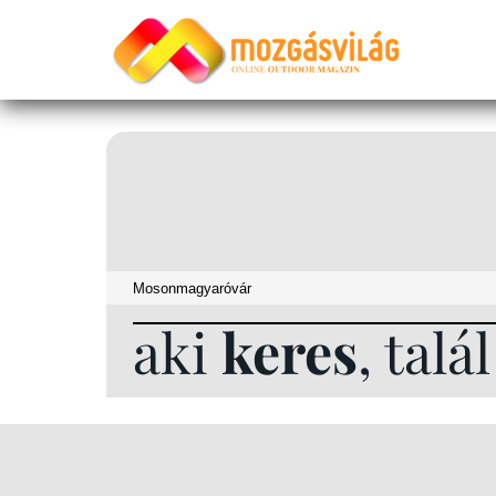
aki
keres
, talá