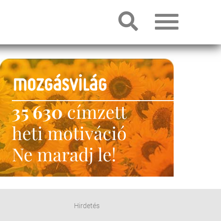
35 630
címzett
heti motiváció
Ne maradj le!
Hirdetés